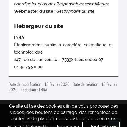
coordinateurs ou des Responsables scientifiques
Webmaster du site
:
Gestionnaire du site
Hébergeur du site
INRA
Établissement public à caractère scientifique et
technologique
147, rue de l’université – 75338 Paris cedex 07
01 42 75 90 00
Date de modification : 13 février 2020 | Date de création : 13 février
2020 | Rédaction : INRA
Ce site utilise des cookies afin de vous proposer des
vidéos, des boutons de partage, des remontées de
© INRAE 2022
Actualités
www.inrae.fr
Contact
Crédits
contenus de plateformes sociales et des contenus
Mentions legales
animés et interactifs.
En savoir +
Tout refuser
Conditions générales